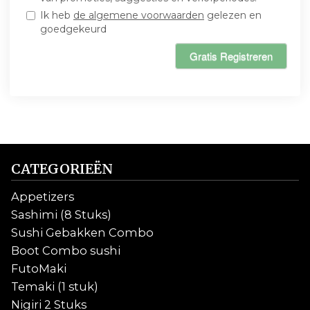
Ik heb
de algemene voorwaarden
gelezen en
goedgekeurd
Gratis Registreren
CATEGORIEËN
Appetizers
Sashimi (8 Stuks)
Sushi Gebakken Combo
Boot Combo sushi
FutoMaki
Temaki (1 stuk)
Nigiri 2 Stuks